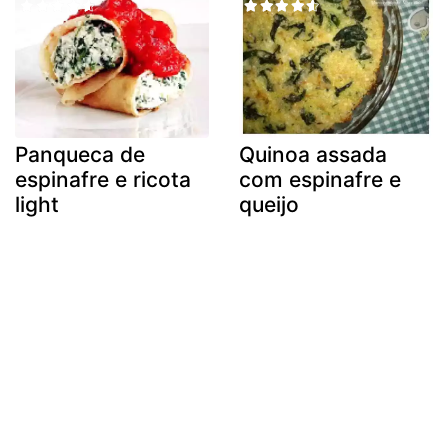
Panqueca de
Quinoa assada
espinafre e ricota
com espinafre e
light
queijo