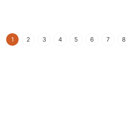
(current)
1
2
3
4
5
6
7
8