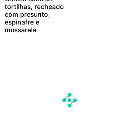
tortilhas, recheado
com presunto,
espinafre e
mussarela