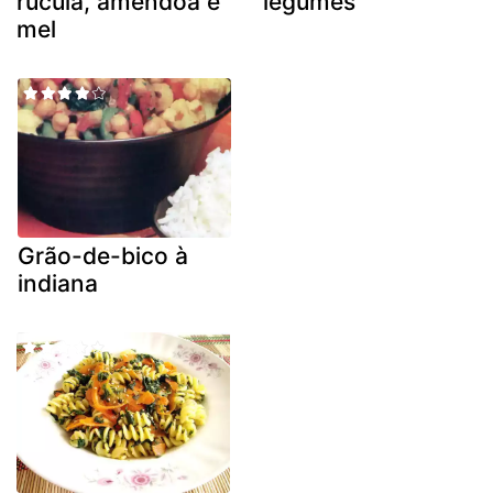
rúcula, amêndoa e
legumes
mel
Grão-de-bico à
indiana