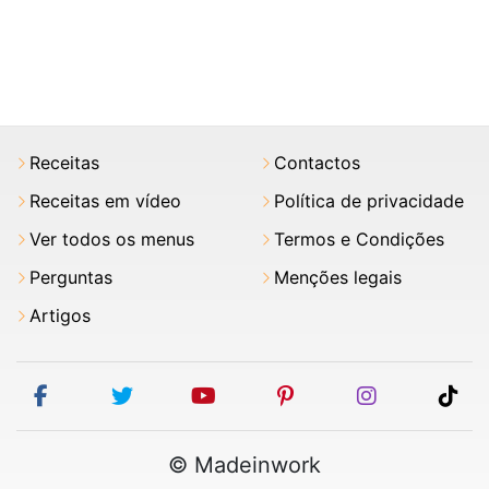
Receitas
Contactos
Receitas em vídeo
Política de privacidade
Ver todos os menus
Termos e Condições
Perguntas
Menções legais
Artigos
facebook
twitter
youtube
pinterest
instagram
tik
© Madeinwork