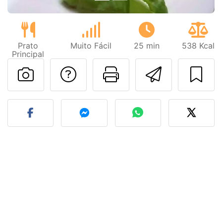
Prato
Muito Fácil
25 min
538 Kcal
Principal
Falar com o autor d
Imprima esta
Enviar 
Fez esta receita? Compart