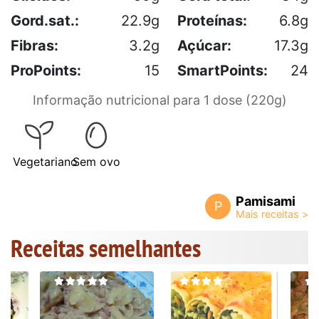
Gord.sat.:
22.9g
Proteínas:
6.8g
Fibras:
3.2g
Açúcar:
17.3g
ProPoints:
15
SmartPoints:
24
Informação nutricional para 1 dose (220g)
Vegetariano
Sem ovo
Pamisami
P
Receitas semelhantes