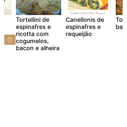
o
Tortellini de
Canellonis de
Tort
espinafres e
espinafres e
bac
ricotta com
requeijão
o
cogumelos,
bacon e alheira