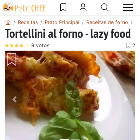
Receitas
Prato Principal
Receitas de forno
Re
Tortellini al forno - lazy food
Anterior
Next