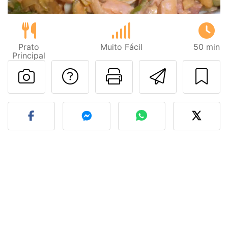
Prato
Muito Fácil
50 min
Principal
Falar com o autor d
Imprima esta
Enviar 
Fez esta receita? Compart