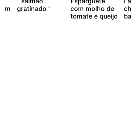
" salmão
Esparguete
Las
 com
gratinado "
com molho de
cho
tomate e queijo
bac