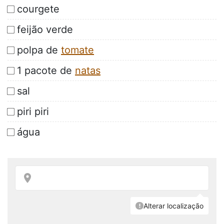
courgete
feijão verde
polpa de
tomate
1 pacote de
natas
sal
piri piri
água