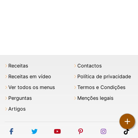
Receitas
Contactos
Receitas em vídeo
Política de privacidade
Ver todos os menus
Termos e Condições
Perguntas
Menções legais
Artigos
+
facebook
twitter
youtube
pinterest
instagram
tik