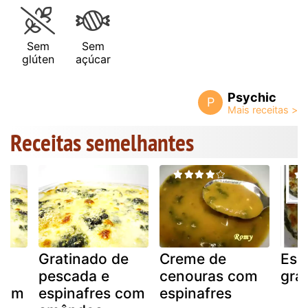
Sem
Sem
glúten
açúcar
Psychic
P
Receitas semelhantes
de
Gratinado de
Creme de
Esp
pescada e
cenouras com
gra
 com
espinafres com
espinafres