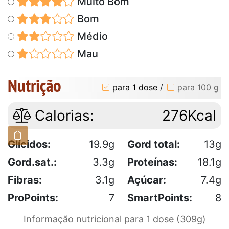
Muito Bom
Bom
Médio
Mau
Nutrição
para 1 dose
/
para 100 g
Calorias:
276Kcal
Glícidos:
19.9g
Gord total:
13g
Gord.sat.:
3.3g
Proteínas:
18.1g
Fibras:
3.1g
Açúcar:
7.4g
ProPoints:
7
SmartPoints:
8
Informação nutricional para 1 dose (309g)