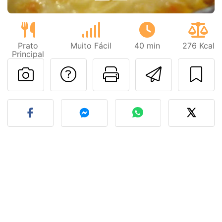
Prato
Muito Fácil
40 min
276 Kcal
Principal
Falar com o autor d
Imprima esta
Enviar 
Fez esta receita? Compart