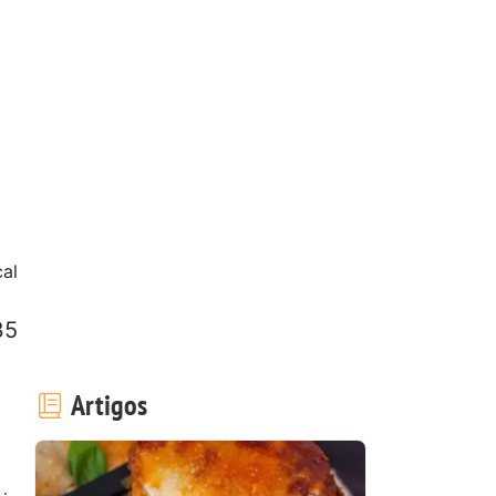
al
35
Artigos