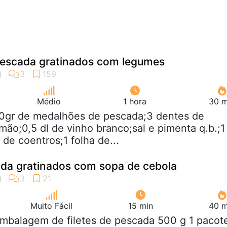
escada gratinados com legumes
Médio
1 hora
30 m
00gr de medalhões de pescada;3 dentes de
mão;0,5 dl de vinho branco;sal e pimenta q.b.;1
de coentros;1 folha de...
ada gratinados com sopa de cebola
Muito Fácil
15 min
40 m
embalagem de filetes de pescada 500 g 1 pacot