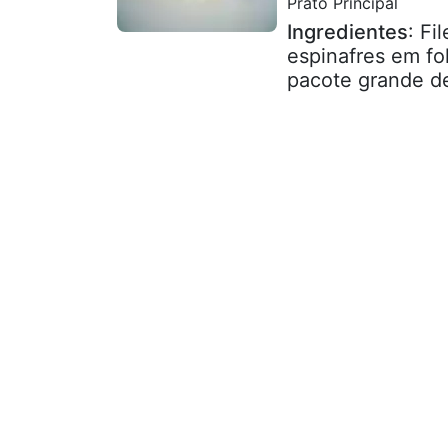
Prato Principal
Ingredientes
: Fi
espinafres em fo
pacote grande d