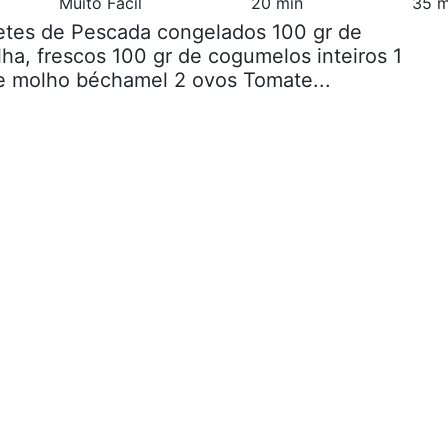
Muito Fácil
20 min
35 m
letes de Pescada congelados 100 gr de
lha, frescos 100 gr de cogumelos inteiros 1
e molho béchamel 2 ovos Tomate...