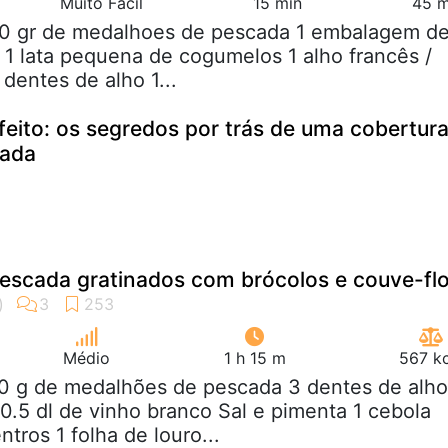
Muito Fácil
15 min
45 m
00 gr de medalhoes de pescada 1 embalagem d
 1 lata pequena de cogumelos 1 alho francês /
dentes de alho 1...
feito: os segredos por trás de uma cobertur
rada
escada gratinados com brócolos e couve-flo
Médio
1 h 15 m
567 kc
00 g de medalhões de pescada 3 dentes de alho
0.5 dl de vinho branco Sal e pimenta 1 cebola
tros 1 folha de louro...