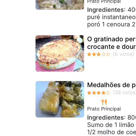
Prato Principal
Ingredientes
: 4
puré instantaneo
poró 1 cenoura 2 
O gratinado per
crocante e dou
Medalhões de p
Prato Principal
Ingredientes
: 8
Sumo de 1 limão 
1/2 molho de coen