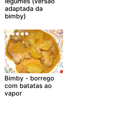
legumes (versão
adaptada da
bimby)
Bimby - borrego
com batatas ao
vapor