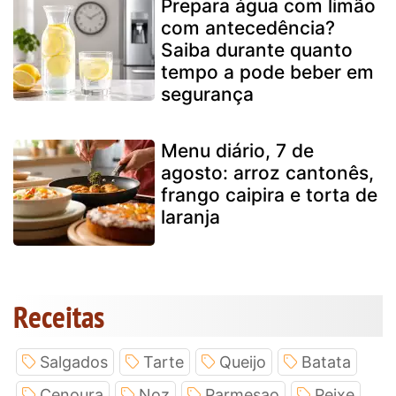
Prepara água com limão
com antecedência?
Saiba durante quanto
tempo a pode beber em
segurança
Menu diário, 7 de
agosto: arroz cantonês,
frango caipira e torta de
laranja
Receitas
Salgados
Tarte
Queijo
Batata
Cenoura
Noz
Parmesao
Peixe