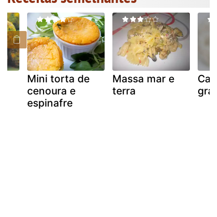
s
Mini torta de
Massa mar e
Caç
s
cenoura e
terra
gra
espinafre