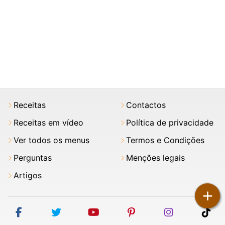
Receitas
Contactos
Receitas em vídeo
Política de privacidade
Ver todos os menus
Termos e Condições
Perguntas
Menções legais
Artigos
+
facebook
twitter
youtube
pinterest
instagram
tik