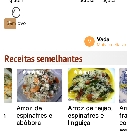
glúten
lactose
açúcar
Sem ovo
Vada
V
Receitas semelhantes
Arroz de
Arroz de feijão,
Arr
om
espinafres e
espinafres e
fra
abóbora
linguiça
cog
e
esp