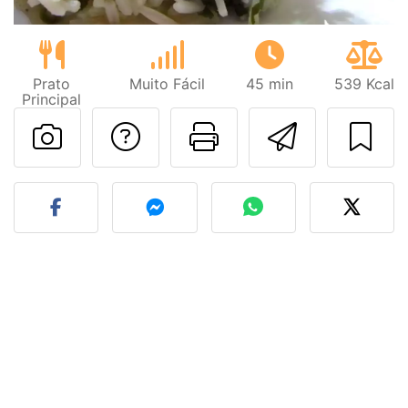
Prato
Muito Fácil
45 min
539 Kcal
Principal
Falar com o autor d
Imprima esta
Enviar 
Fez esta receita? Compart