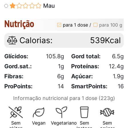
Mau
Nutrição
para 1 dose
/
para 100 g
Calorias:
539Kcal
Glícidos:
105.8g
Gord total:
6.5g
Gord.sat.:
1g
Proteínas:
12.4g
Fibras:
6g
Açúcar:
1.9g
ProPoints:
14
SmartPoints:
16
Informação nutricional para 1 dose (223g)
Sem
Vegan
Vegetariano
Sem
Sem