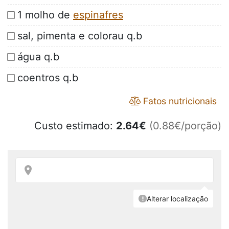
1 molho de
espinafres
sal, pimenta e colorau q.b
água q.b
coentros q.b
Fatos nutricionais
Custo estimado:
2.64
€
(0.88€/porção)