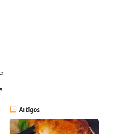
cal
a
Artigos