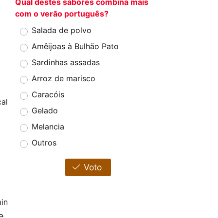
Qual destes sabores combina mais
com o verão português?
Salada de polvo
Amêijoas à Bulhão Pato
Sardinhas assadas
Arroz de marisco
Caracóis
cal
Gelado
Melancia
Outros
Voto
in
e