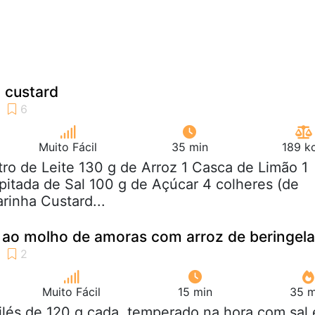
 custard
Muito Fácil
35 min
189 k
litro de Leite 130 g de Arroz 1 Casca de Limão 1
pitada de Sal 100 g de Açúcar 4 colheres (de
rinha Custard...
é ao molho de amoras com arroz de beringela
Muito Fácil
15 min
35 m
filés de 120 g cada, temperado na hora com sal 