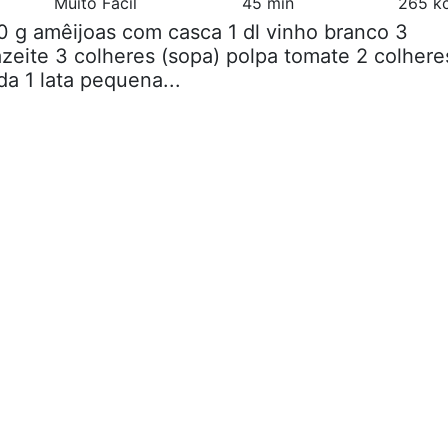
Muito Fácil
45 min
265 kc
0 g amêijoas com casca 1 dl vinho branco 3
azeite 3 colheres (sopa) polpa tomate 2 colhere
da 1 lata pequena...