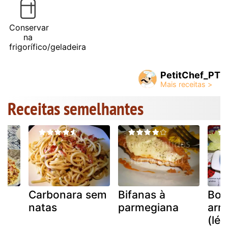
Conservar
na
frigorífico/geladeira
PetitChef_PT
Receitas semelhantes
Carbonara sem
Bifanas à
Bol
m
natas
parmegiana
arr
e
(léo