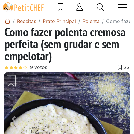
Receitas
Prato Principal
Polenta
Como fazer 
Como fazer polenta cremosa
perfeita (sem grudar e sem
empelotar)
Anterior
Next