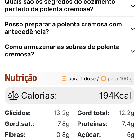
Quais são os segredos do cozimento
perfeito da polenta cremosa?
Posso preparar a polenta cremosa com
antecedência?
Como armazenar as sobras de polenta
cremosa?
Nutrição
para 1 dose
/
para 100 g
Calorias:
194Kcal
Glícidos:
13.2g
Gord total:
12.2g
Gord.sat.:
7.8g
Proteínas:
7.4g
Fibras:
0.8g
Açúcar:
6g