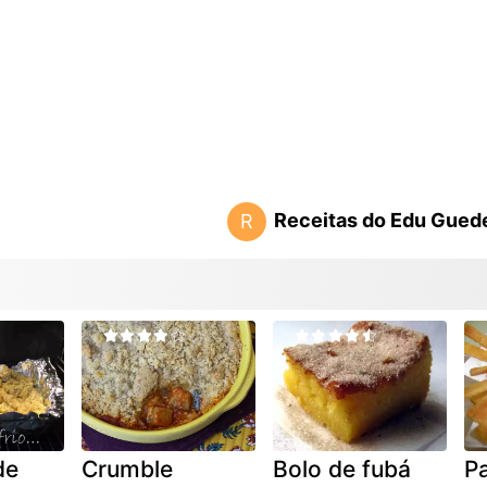
Receitas do Edu Gued
R
de
Crumble
Bolo de fubá
Pa