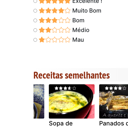
Excelente !
Muito Bom
Bom
Médio
Mau
Receitas semelhantes
Como fazer
Sopa de
Panados 