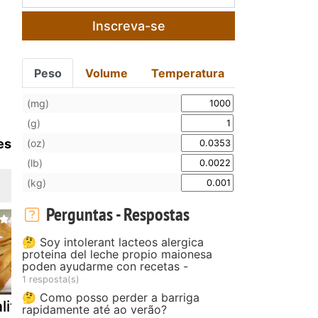
Inscreva-se
Peso
Volume
Temperatura
(mg)
(g)
es
(oz)
(lb)
(kg)
Perguntas - Respostas
🤔 Soy intolerant lacteos alergica
proteina del leche propio maionesa
poden ayudarme con recetas -
1 resposta(s)
🤔 Como posso perder a barriga
litos de
Ragu de osso
Pratos
rapidamente até ao verão?