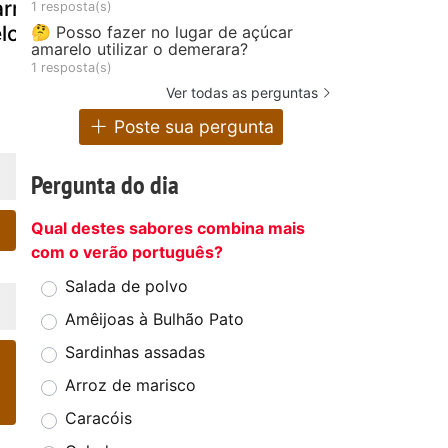
armesão e um
buco com
principais e
1 resposta(s)
lo especial
polenta
acompanh
🤔 Posso fazer no lugar de açúcar
amarelo utilizar o demerara?
ntos - nho
1 resposta(s)
de semolin
Ver todas as perguntas
Poste sua pergunta
Pergunta do dia
Qual destes sabores combina mais
com o verão português?
Salada de polvo
Amêijoas à Bulhão Pato
Sardinhas assadas
Arroz de marisco
Caracóis