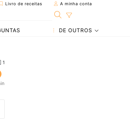
Livro de receitas
A minha conta
GUNTAS
DE OUTROS
in
eita a um amigo
ta página
 com o autor da receita
ez esta receita? Compartilhe