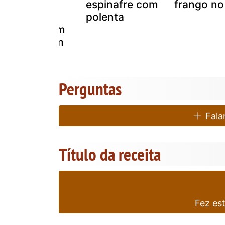
polenta
espinafre com
frango no
cremosa
polenta
perfeita (sem
grudar e sem
empelotar)
Perguntas
Falar
Título da receita
Fez es