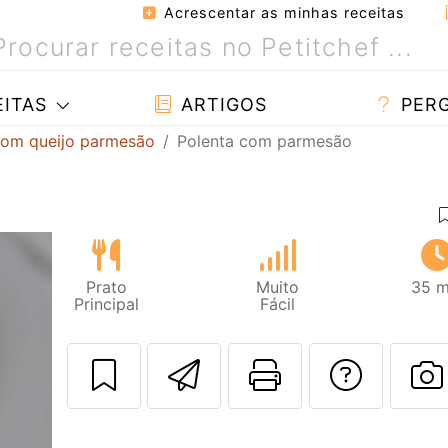
Acrescentar as minhas receitas
ITAS
ARTIGOS
PER
com queijo parmesão
Polenta com parmesão
Prato
Muito
35 m
Principal
Fácil
Enviar esta rec
Imprima es
Falar
F