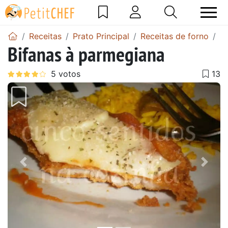
Receitas
Prato Principal
Receitas de forno
Re
Bifanas à parmegiana
Anterior
Next