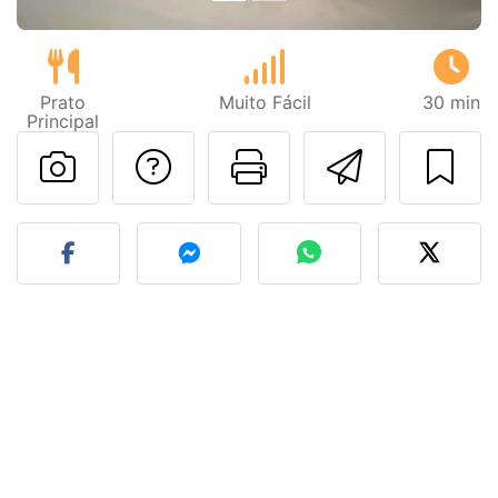
Prato
Muito Fácil
30 min
Principal
Falar com o autor d
Imprima esta
Enviar 
Fez esta receita? Compart