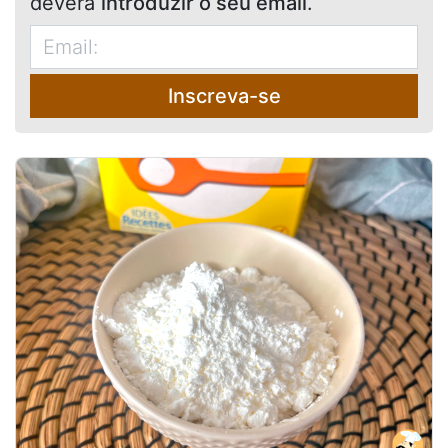
deverá
introduzir o seu email
.
Inscreva-se