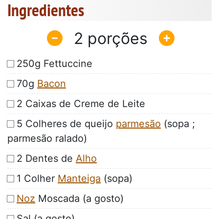
Ingredientes
2
250g Fettuccine
70g
Bacon
2 Caixas de Creme de Leite
5 Colheres de queijo
parmesão
(sopa ;
parmesão ralado)
2 Dentes de
Alho
1 Colher
Manteiga
(sopa)
Noz
Moscada (a gosto)
Sal (a gosto)