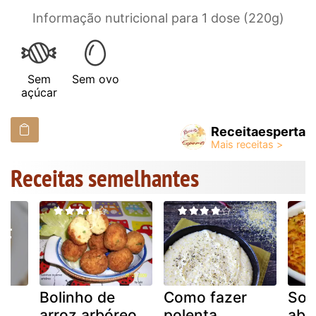
Informação nutricional para 1 dose (220g)
Sem
Sem ovo
açúcar
Receitaesperta
Receitas semelhantes
om
Bolinho de
Como fazer
Sou
e
arroz arbóreo
polenta
abo