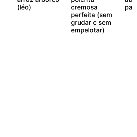
(léo)
cremosa
pat
perfeita (sem
grudar e sem
empelotar)