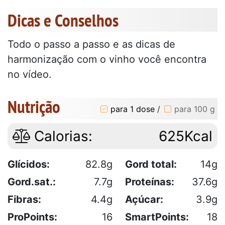
Dicas e Conselhos
Todo o passo a passo e as dicas de
harmonização com o vinho você encontra
no vídeo.
Nutrição
para 1 dose
/
para 100 g
Calorias:
625Kcal
Glícidos:
82.8g
Gord total:
14g
Gord.sat.:
7.7g
Proteínas:
37.6g
Fibras:
4.4g
Açúcar:
3.9g
ProPoints:
16
SmartPoints:
18