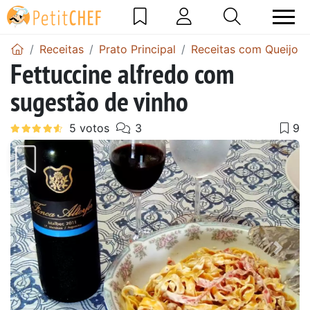
Receitas
Prato Principal
Receitas com Queijo
Fettuccine alfredo com
sugestão de vinho
Anterior
Next