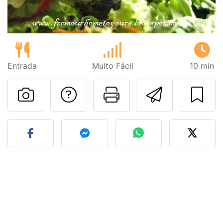
Entrada
Muito Fácil
10 min
Falar com o autor d
Imprima esta
Enviar 
Fez esta receita? Compart