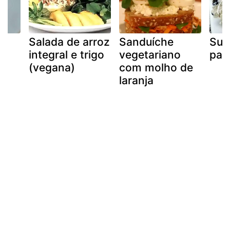
Salada de arroz
Sanduíche
Sus
integral e trigo
vegetariano
pas
(vegana)
com molho de
laranja