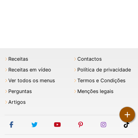
Receitas
Contactos
Receitas em vídeo
Política de privacidade
Ver todos os menus
Termos e Condições
Perguntas
Menções legais
Artigos
+
facebook
twitter
youtube
pinterest
instagram
tik