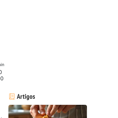
in
0
00
Artigos