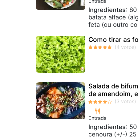
Entrada
Ingredientes
: 80
batata alface (al
feta (ou outro co
Como tirar as f
Salada de bifu
de amendoim, es
Entrada
Ingredientes
: 50
cenoura (+/-) 25 