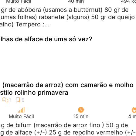
Muito Fácil
40 min
494 kc
 gr de abóbora (usamos a butternut) 80 gr de
gumas folhas) rabanete (alguns) 50 gr de queijo
alho) Tempero :...
olhas de alface de uma só vez?
m (macarrão de arroz) com camarão e molho
tilo rolinho primavera
Muito Fácil
15 min
4 m
 g de bifum (macarrão de arroz fino ) 50 g de
g de alface (+/-) 25 g de repolho vermelho (+/-