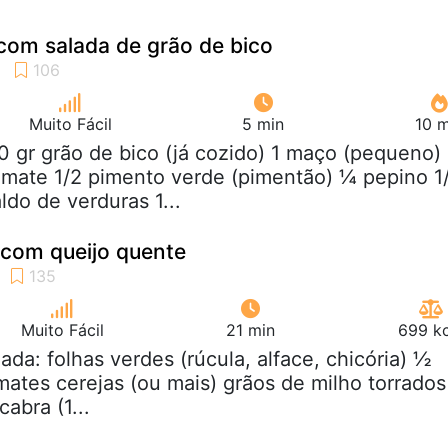
com salada de grão de bico
Muito Fácil
5 min
10 m
0 gr grão de bico (já cozido) 1 maço (pequeno)
omate 1/2 pimento verde (pimentão) ¼ pepino 1
ldo de verduras 1...
 com queijo quente
Muito Fácil
21 min
699 kc
lada: folhas verdes (rúcula, alface, chicória) ½
mates cerejas (ou mais) grãos de milho torrados
cabra (1...