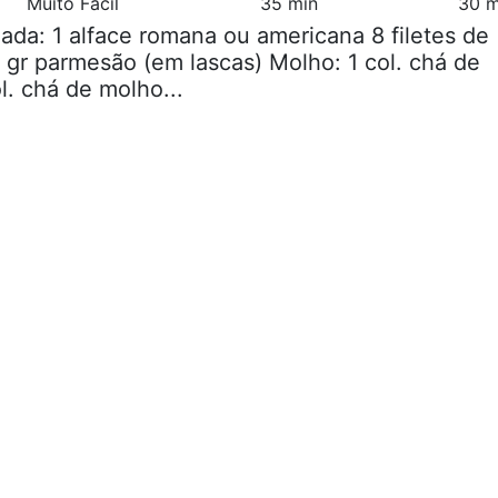
Muito Fácil
35 min
30 m
lada: 1 alface romana ou americana 8 filetes de
 gr parmesão (em lascas) Molho: 1 col. chá de
l. chá de molho...