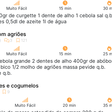
Muito Fácil
15 min
30 m
0gr de curgette 1 dente de alho 1 cebola sal q.b
es 0,5dl de azeite 1l de água
om agriões
Muito Fácil
15 min
25 m
cebola grande 2 dentes de alho 400gr de abóbo
e bico 1/2 molho de agriões massa pevide q.b.
e q.b.
ões e cogumelos
Muito Fácil
20 min
35 m