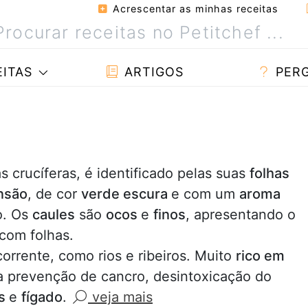
Acrescentar as minhas receitas
ITAS
ARTIGOS
PER
as crucíferas, é identificado pelas suas
folhas
nsão
, de cor
verde escura
e com um
aroma
o. Os
caules
são
ocos
e
finos
, apresentando o
 com folhas.
orrente, como rios e ribeiros. Muito
rico em
a prevenção de cancro, desintoxicação do
ns
e
fígado
.
veja mais