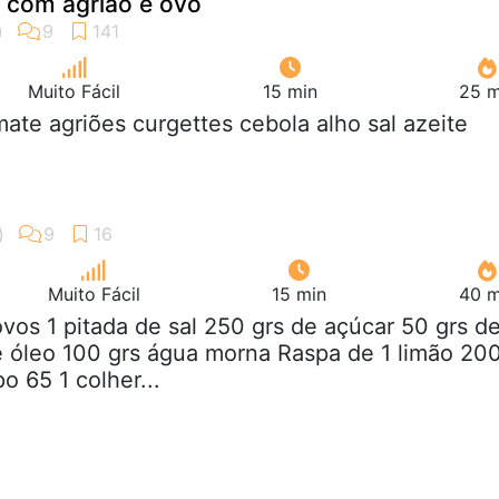
 com agrião e ovo
Muito Fácil
15 min
25 m
mate agriões curgettes cebola alho sal azeite
Muito Fácil
15 min
40 m
ovos 1 pitada de sal 250 grs de açúcar 50 grs d
e óleo 100 grs água morna Raspa de 1 limão 20
po 65 1 colher...