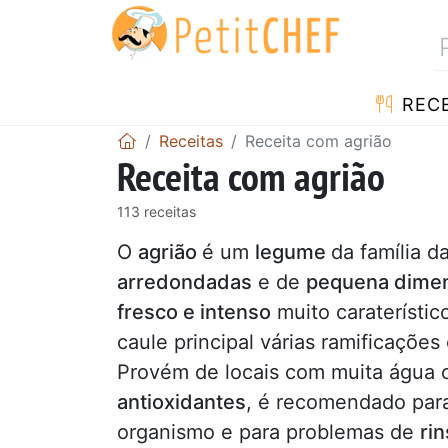
RECE
Receitas
Receita com agrião
Receita com agrião
113 receitas
O
agrião
é um
legume
da família d
arredondadas
e de
pequena dime
fresco e intenso
muito caraterístic
caule principal várias ramificações
Provém de locais com muita água c
antioxidantes
, é recomendado par
organismo e para problemas de
ri