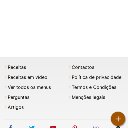
Receitas
Contactos
Receitas em vídeo
Política de privacidade
Ver todos os menus
Termos e Condições
Perguntas
Menções legais
Artigos
+
facebook
twitter
youtube
pinterest
instagram
tik