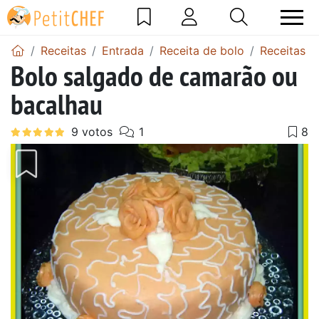
Receitas
Entrada
Receita de bolo
Receitas d
Bolo salgado de camarão ou
bacalhau