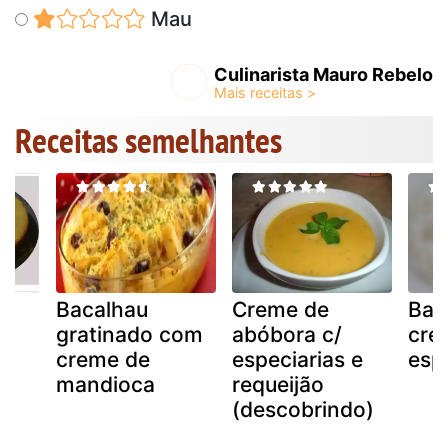
Mau
Culinarista Mauro Rebelo
Receitas semelhantes
o
Bacalhau
Creme de
Bad
gratinado com
abóbora c/
cre
creme de
especiarias e
esp
mandioca
requeijão
(descobrindo)