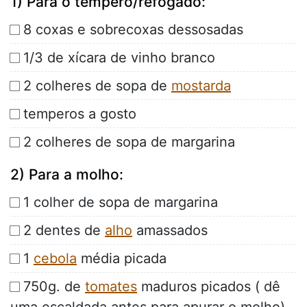
1) Para o tempero/refogado:
8 coxas e sobrecoxas dessosadas
1/3 de xícara de vinho branco
2 colheres de sopa de
mostarda
temperos a gosto
2 colheres de sopa de margarina
2) Para a molho:
1 colher de sopa de margarina
2 dentes de
alho
amassados
1
cebola
média picada
750g. de
tomates
maduros picados ( dê