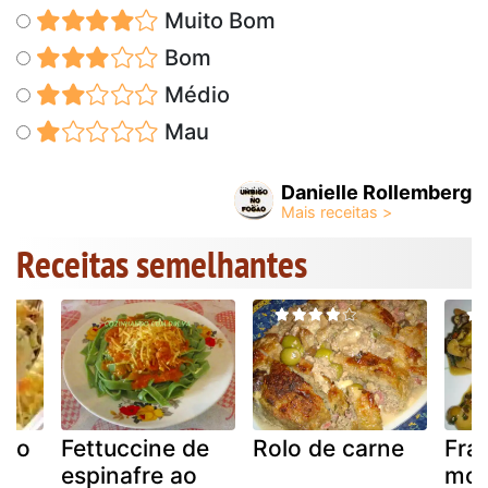
Muito Bom
Bom
Médio
Mau
Danielle Rollemberg
Receitas semelhantes
rno
Fettuccine de
Rolo de carne
Fra
o.
espinafre ao
mol