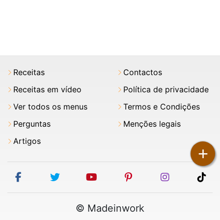
Receitas
Contactos
Receitas em vídeo
Política de privacidade
Ver todos os menus
Termos e Condições
Perguntas
Menções legais
Artigos
+
facebook
twitter
youtube
pinterest
instagram
tik
© Madeinwork