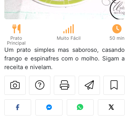
Prato
Muito Fácil
50 min
Principal
Um prato simples mas saboroso, casando
frango e espinafres com o molho. Sigam a
receita e nivelam.
Falar com o autor d
Imprima esta
Enviar 
Fez esta receita? Compart