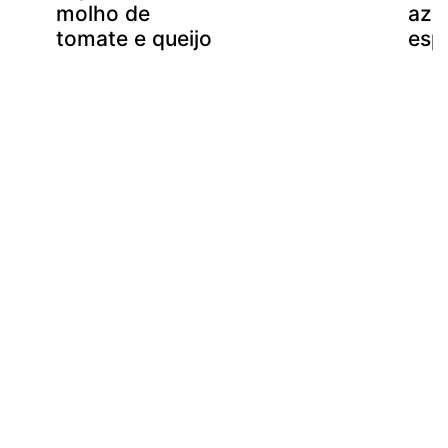
molho de
aze
tomate e queijo
esp