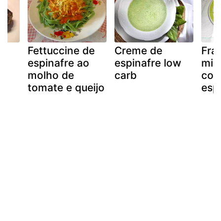
Fettuccine de
Creme de
Fra
o
espinafre ao
espinafre low
mic
molho de
carb
com
tomate e queijo
esp