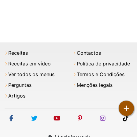
Receitas
Contactos
Receitas em vídeo
Política de privacidade
Ver todos os menus
Termos e Condições
Perguntas
Menções legais
Artigos
+
facebook
twitter
youtube
pinterest
instagram
tik