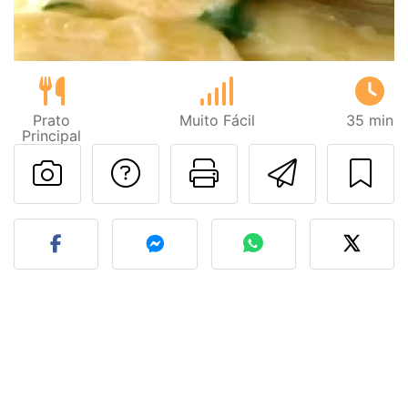
Prato
Muito Fácil
35 min
Principal
Falar com o autor d
Imprima esta
Enviar 
Fez esta receita? Compart