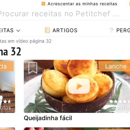
Acrescentar as minhas receitas
ITAS
ARTIGOS
PER
tas em vídeo página 32
na 32
da
Lanche
votos
8 voto
Queijadinha fácil