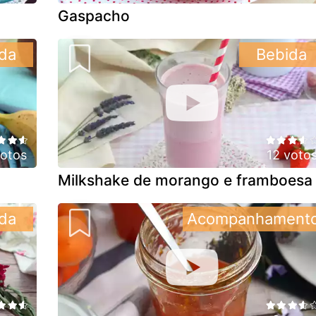
Gaspacho
da
Bebida
votos
12 voto
Milkshake de morango e framboesa
da
Acompanhament