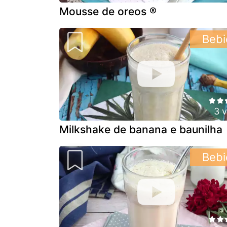
Mousse de oreos ®
Bebi
3 
Milkshake de banana e baunilha
Bebi