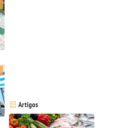
s
Artigos
s