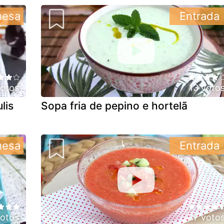
mesa
Entrada
votos
13 voto
lis
Sopa fria de pepino e hortelã
mesa
Entrada
votos
17 voto