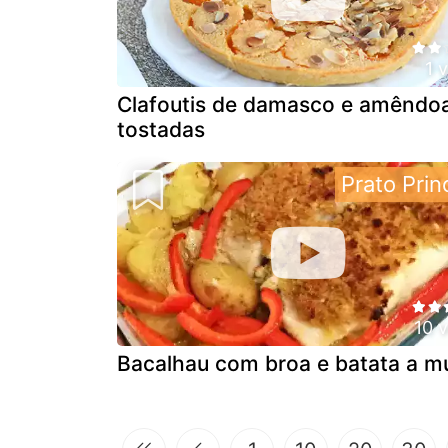
1 
Clafoutis de damasco e amêndo
tostadas
Prato Prin
10 
Bacalhau com broa e batata a m