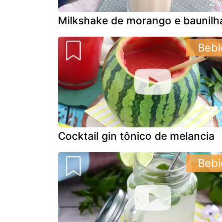
2 
Milkshake de morango e baunilh
Bebi
4 
Cocktail gin tônico de melancia
Bebi