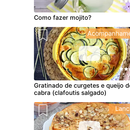
6 
Como fazer mojito?
Acompanham
5 
Gratinado de curgetes e queijo d
cabra (clafoutis salgado)
Lanc