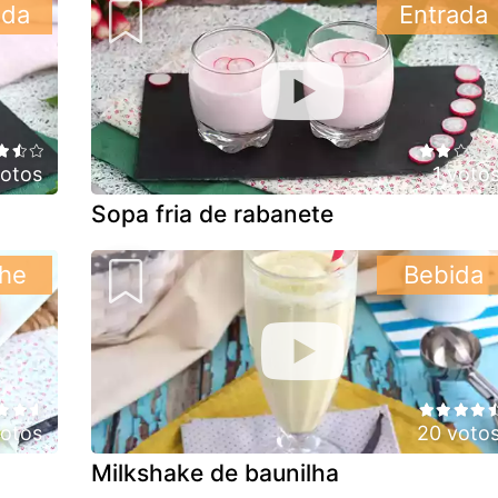
ada
Entrada
votos
1 voto
Sopa fria de rabanete
he
Bebida
votos
20 voto
Milkshake de baunilha