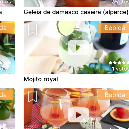
votos
2 voto
a
Geleia de damasco caseira (alperce)
da
Bebida
votos
1 voto
Mojito royal
da
Bebida