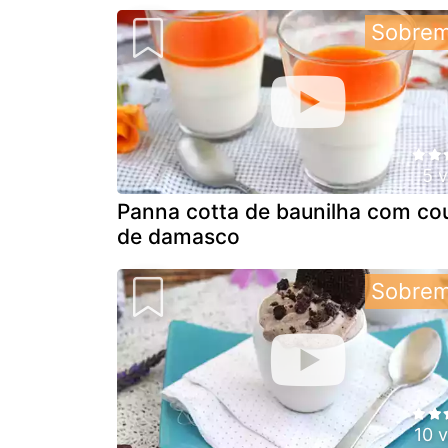
Sobre
5 
Panna cotta de baunilha com cou
de damasco
Sobre
10 