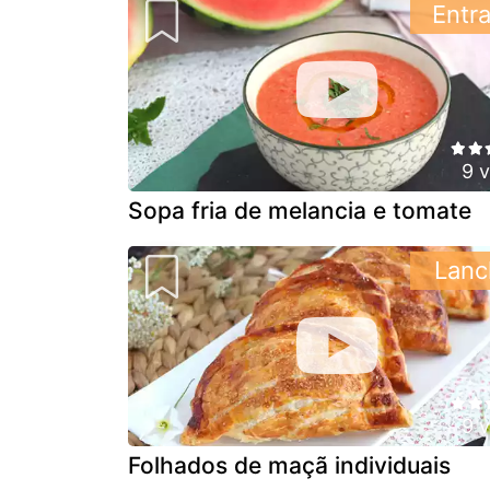
Entr
9 
Sopa fria de melancia e tomate
Lanc
9 
Folhados de maçã individuais