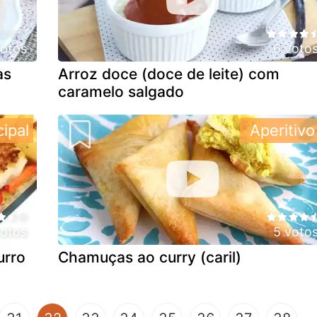
votos
6 voto
as
Arroz doce (doce de leite) com
caramelo salgado
cipal
Aperitivo
votos
5 voto
urro
Chamuças ao curry (caril)