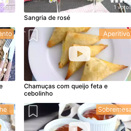
votos
1 voto
Sangria de rosé
ento
Aperitivo
votos
e
Chamuças com queijo feta e
cebolinho
he
Sobremes