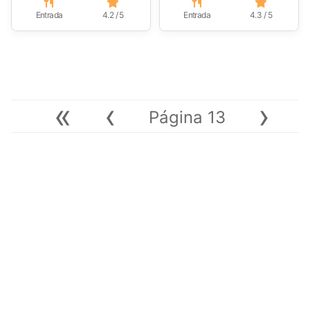
Entrada
4.2 / 5
Entrada
4.3 / 5
«
‹
›
Página 13