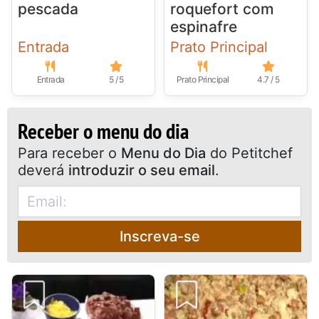
pescada
roquefort com
espinafre
Entrada
Prato Principal
Entrada
5 / 5
Prato Principal
4.7 / 5
Receber o menu do dia
Para receber o
Menu do Dia
do Petitchef
deverá
introduzir o seu email
.
Inscreva-se