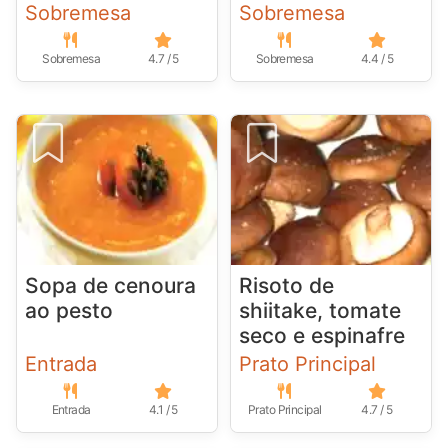
Sobremesa
Sobremesa
Sobremesa
4.7 / 5
Sobremesa
4.4 / 5
Sopa de cenoura
Risoto de
ao pesto
shiitake, tomate
seco e espinafre
Entrada
Prato Principal
Entrada
4.1 / 5
Prato Principal
4.7 / 5