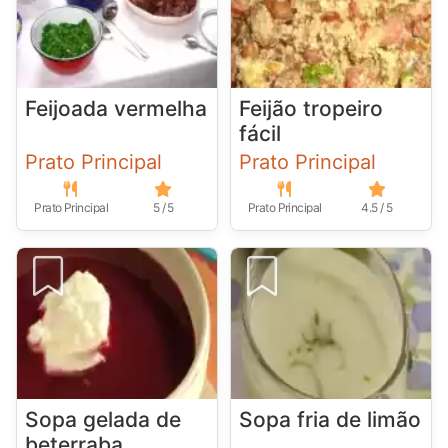
Feijoada vermelha
Feijão tropeiro
fácil
Prato Principal
Prato Principal
Prato Principal
5 / 5
Prato Principal
4.5 / 5
Sopa gelada de
Sopa fria de limão
beterraba