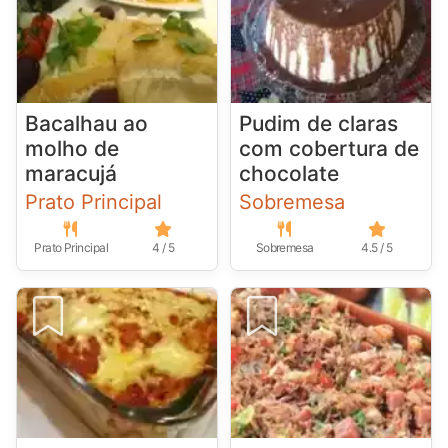
Bacalhau ao
Pudim de claras
molho de
com cobertura de
maracujá
chocolate
Prato Principal
Sobremesa
Prato Principal
4 / 5
Sobremesa
4.5 / 5