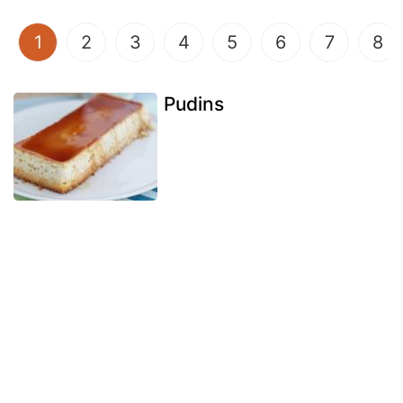
(current)
1
2
3
4
5
6
7
8
Pudins