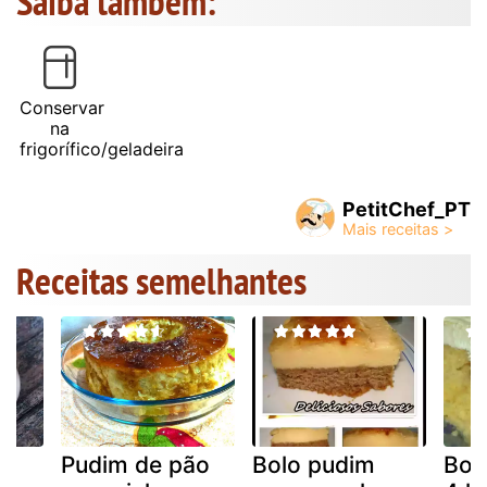
Saiba também:
Conservar
na
frigorífico/geladeira
PetitChef_PT
Receitas semelhantes
Pudim de pão
Bolo pudim
Bol