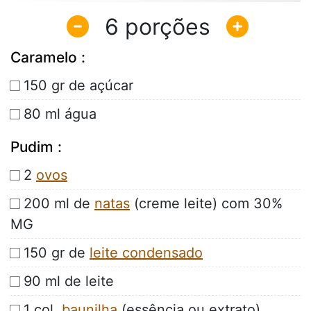
6
Caramelo :
150 gr de açúcar
80 ml água
Pudim :
2
ovos
200 ml de
natas
(creme leite) com 30%
MG
150 gr de
leite condensado
90 ml de leite
1 col.
baunilha
(essência ou extrato)