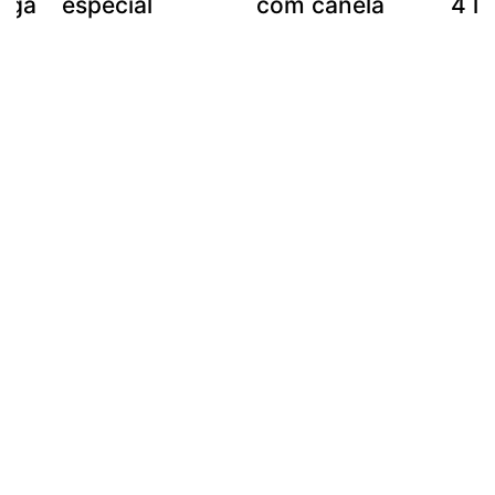
ega
especial
com canela
4 le
do