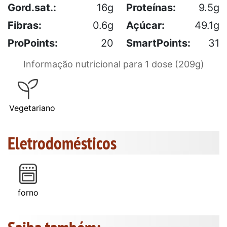
Gord.sat.:
16g
Proteínas:
9.5g
Fibras:
0.6g
Açúcar:
49.1g
ProPoints:
20
SmartPoints:
31
Informação nutricional para 1 dose (209g)
Vegetariano
Eletrodomésticos
forno