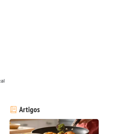
al
Artigos