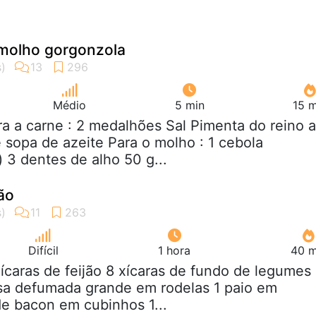
molho gorgonzola
Médio
5 min
15 m
ra a carne : 2 medalhões Sal Pimenta do reino a
e sopa de azeite Para o molho : 1 cebola
 3 dentes de alho 50 g...
ão
Difícil
1 hora
40 m
xícaras de feijão 8 xícaras de fundo de legumes
esa defumada grande em rodelas 1 paio em
e bacon em cubinhos 1...