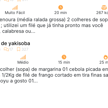
Muito Fácil
20 min
267 kc
cenoura (média ralada grossa) 2 colheres de so
; utilizei um filé que já tinha pronto mas você
 calabresa ou...
 de yakisoba
Médio
15 min
25 m
 colher (sopa) de margarina 01 cebola picada e
/2Kg de filé de frango cortado em tira finas sa
oyu a gosto 01...