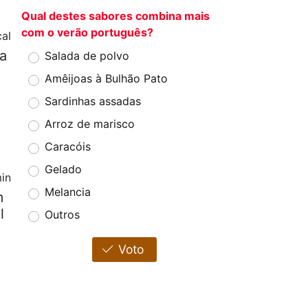
Qual destes sabores combina mais
com o verão português?
al
pa
Salada de polvo
Amêijoas à Bulhão Pato
Sardinhas assadas
Arroz de marisco
Caracóis
Gelado
in
Melancia
m
l
Outros
Voto