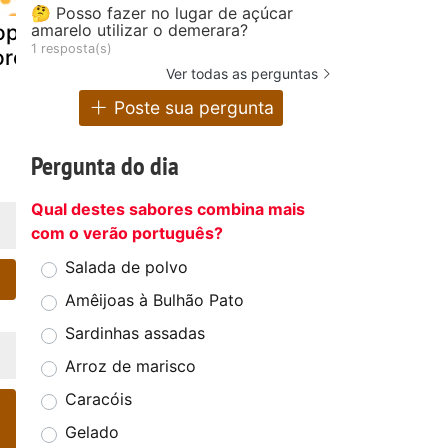
🤔 Posso fazer no lugar de açúcar
amarelo utilizar o demerara?
opa de alho-
Sopa de
Sopa de
1 resposta(s)
oró (vegana)
cevada e
courgette (j
Ver todas as perguntas
legumes
Poste sua pergunta
Pergunta do dia
Qual destes sabores combina mais
com o verão português?
Salada de polvo
Amêijoas à Bulhão Pato
Sardinhas assadas
Arroz de marisco
Caracóis
Gelado