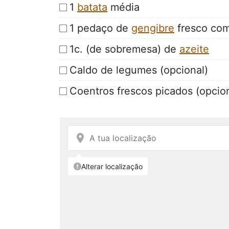
1
batata
média
1 pedaço de
gengibre
fresco co
1c. (de sobremesa) de
azeite
Caldo de legumes (opcional)
Coentros frescos picados (opcion