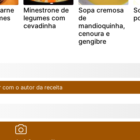
arne
Minestrone de
Sopa cremosa
S
mes
legumes com
de
p
cevadinha
mandioquinha,
cenoura e
gengibre
 com o autor da receita