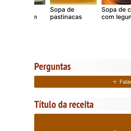
Sopa de
Sopa de
Sopa de c
cenoura com
pastinacas
com legu
espinafres
Perguntas
Falar
Título da receita