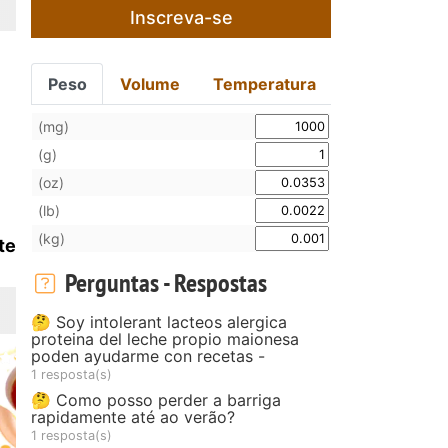
Inscreva-se
Peso
Volume
Temperatura
(mg)
(g)
(oz)
(lb)
(kg)
te
Perguntas - Respostas
🤔 Soy intolerant lacteos alergica
proteina del leche propio maionesa
poden ayudarme con recetas -
1 resposta(s)
🤔 Como posso perder a barriga
rapidamente até ao verão?
1 resposta(s)