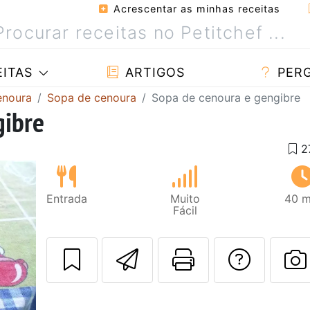
Acrescentar as minhas receitas
ITAS
ARTIGOS
PER
enoura
Sopa de cenoura
Sopa de cenoura e gengibre
gibre
Entrada
Muito
40 m
Fácil
Enviar esta rec
Imprima es
Falar
F