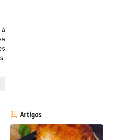
 à
va
es
s,
Artigos