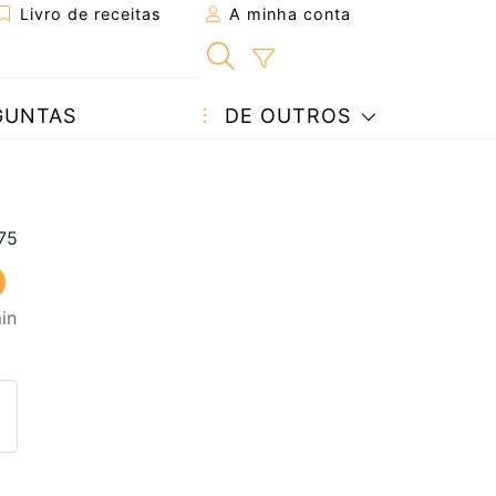
Livro de receitas
A minha conta
GUNTAS
DE OUTROS
in
eita a um amigo
ta página
 com o autor da receita
ez esta receita? Compartilhe