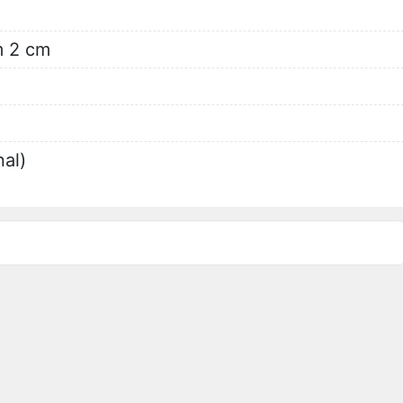
m 2 cm
al)