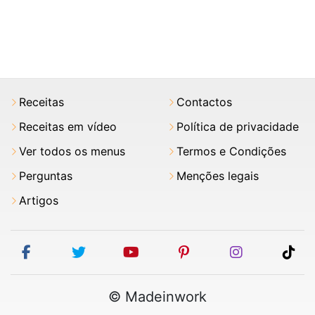
Receitas
Contactos
Receitas em vídeo
Política de privacidade
Ver todos os menus
Termos e Condições
Perguntas
Menções legais
Artigos
facebook
twitter
youtube
pinterest
instagram
tik
© Madeinwork