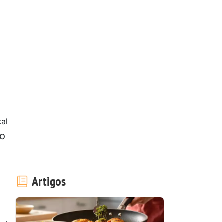
cal
do
Artigos