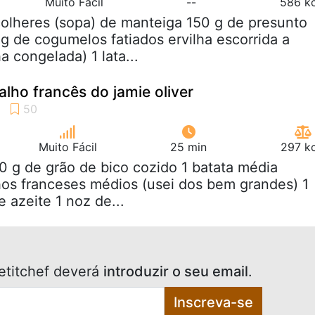
Muito Fácil
--
586 kc
colheres (sopa) de manteiga 150 g de presunto
 de cogumelos fatiados ervilha escorrida a
ha congelada) 1 lata...
alho francês do jamie oliver
Muito Fácil
25 min
297 kc
0 g de grão de bico cozido 1 batata média
os franceses médios (usei dos bem grandes) 1
 azeite 1 noz de...
etitchef deverá
introduzir o seu email
.
Inscreva-se