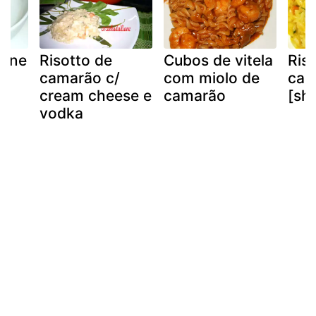
arne
Risotto de
Cubos de vitela
Ris
camarão c/
com miolo de
cam
cream cheese e
camarão
[shr
vodka