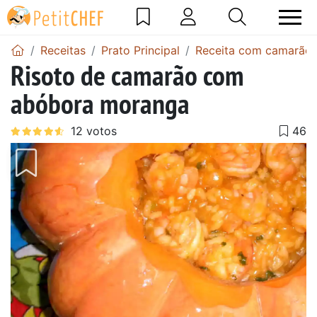
Receitas
Prato Principal
Receita com camarão
Risoto de camarão com
abóbora moranga