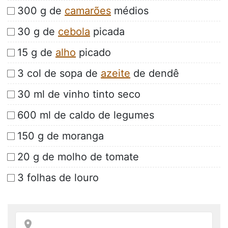
300 g de
camarões
médios
30 g de
cebola
picada
15 g de
alho
picado
3 col de sopa de
azeite
de dendê
30 ml de vinho tinto seco
600 ml de caldo de legumes
150 g de moranga
20 g de molho de tomate
3 folhas de louro