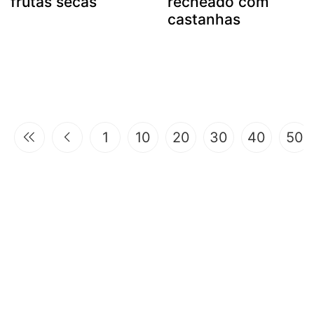
frutas secas
recheado com
castanhas
1
10
20
30
40
50