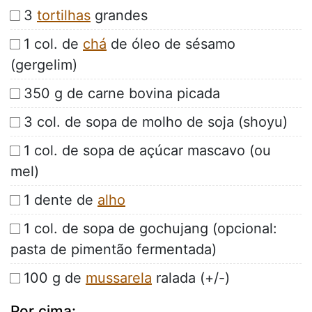
3
tortilhas
grandes
1 col. de
chá
de óleo de sésamo
(gergelim)
350 g de carne bovina picada
3 col. de sopa de molho de soja (shoyu)
1 col. de sopa de açúcar mascavo (ou
mel)
1 dente de
alho
1 col. de sopa de gochujang (opcional:
pasta de pimentão fermentada)
100 g de
mussarela
ralada (+/-)
Por cima: