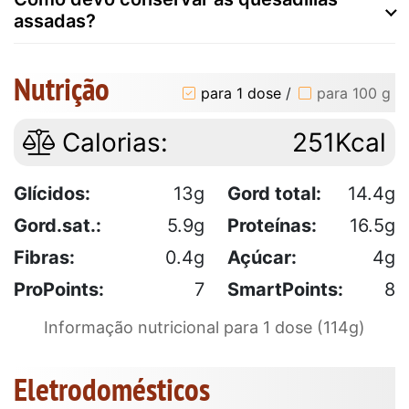
assadas?
Nutrição
para 1 dose
/
para 100 g
Calorias:
251Kcal
Glícidos:
13g
Gord total:
14.4g
Gord.sat.:
5.9g
Proteínas:
16.5g
Fibras:
0.4g
Açúcar:
4g
ProPoints:
7
SmartPoints:
8
Informação nutricional para 1 dose (114g)
Eletrodomésticos