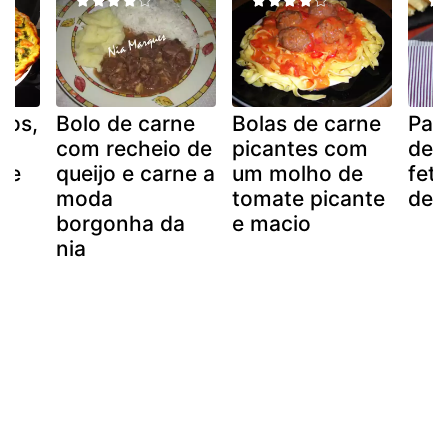
los,
Bolo de carne
Bolas de carne
Pat
com recheio de
picantes com
de 
nte
queijo e carne a
um molho de
fet
moda
tomate picante
de 
borgonha da
e macio
nia