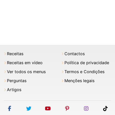
Receitas
Contactos
Receitas em vídeo
Política de privacidade
Ver todos os menus
Termos e Condições
Perguntas
Menções legais
Artigos
facebook
twitter
youtube
pinterest
instagram
tik