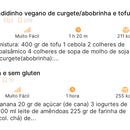
idinho vegano de curgete/abobrinha e tofu
Muito Fácil
1 h 20 m
211 k
mistura: 400 gr de tofu 1 cebola 2 colheres de
balsâmico 4 colheres de sopa de molho de soja
curgete(abobrinha):...
 e sem gluten
Muito Fácil
1 hora
255 kc
banana 20 gr de açúcar (de cana) 3 iogurtes de
200 ml leite de amêndoas 225 gr de farinha de
ol. chá) de...