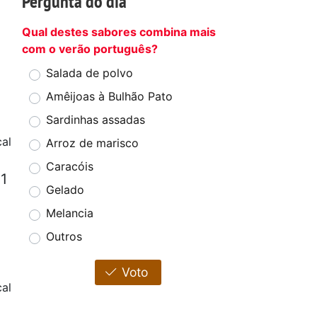
Pergunta do dia
Qual destes sabores combina mais
com o verão português?
Salada de polvo
Amêijoas à Bulhão Pato
Sardinhas assadas
cal
Arroz de marisco
Caracóis
 1
Gelado
Melancia
Outros
Voto
al