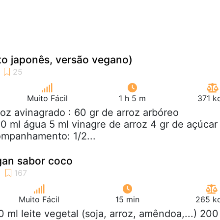
to japonês, versão vegano)
Muito Fácil
1 h 5 m
371 k
roz avinagrado : 60 gr de arroz arbóreo
0 ml água 5 ml vinagre de arroz 4 gr de açúcar
ompanhamento: 1/2...
gan sabor coco
Muito Fácil
15 min
265 kc
0 ml leite vegetal (soja, arroz, amêndoa,...) 200