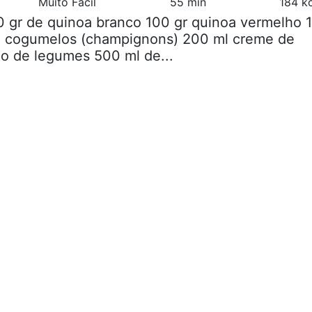
Muito Fácil
55 min
184 k
0 gr de quinoa branco 100 gr quinoa vermelho 1
e cogumelos (champignons) 200 ml creme de
ldo de legumes 500 ml de...