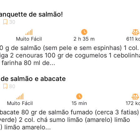
lanquette de salmão!
Muito Fácil
2 h 35 m
611 k
0 g de salmão (sem pele e sem espinhas) 1 col.
iga 2 cenouras 100 gr de cogumelos 1 cebolinh
 farinha 80 ml de...
 de salmão e abacate
Muito Fácil
15 min
172 k
abacate 80 gr de salmão fumado (cerca 3 fatias)
verde) 2 col. chá sumo limão (amarelo) limão
) limão amarelo...