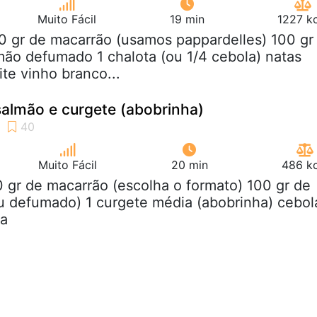
Muito Fácil
19 min
1227 kc
0 gr de macarrão (usamos pappardelles) 100 gr
lmão defumado 1 chalota (ou 1/4 cebola) natas
ite vinho branco...
almão e curgete (abobrinha)
Muito Fácil
20 min
486 kc
0 gr de macarrão (escolha o formato) 100 gr de
u defumado) 1 curgete média (abobrinha) cebol
ta