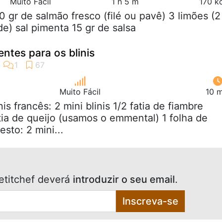
Muito Fácil
1 h 5 m
170 k
0 gr de salmão fresco (filé ou pavê) 3 limões (2
rde) sal pimenta 15 gr de salsa
entes para os blinis
Muito Fácil
10 m
inis francês: 2 mini blinis 1/2 fatia de fiambre
atia de queijo (usamos o emmental) 1 folha de
esto: 2 mini...
etitchef deverá
introduzir o seu email
.
Inscreva-se