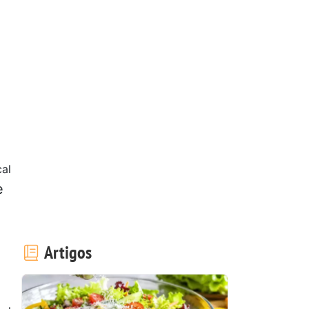
cal
e
Artigos