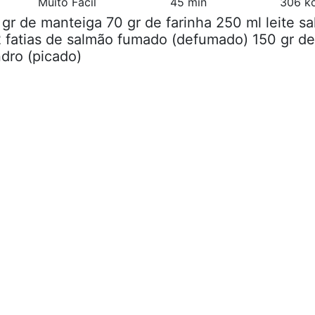
Muito Fácil
45 min
306 kc
 gr de manteiga 70 gr de farinha 250 ml leite sa
 fatias de salmão fumado (defumado) 150 gr de
dro (picado)