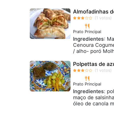
Almofadinhas d
Prato Principal
Ingredientes
: Ma
Cenoura Cogumel
/ alho- poró Molh
Polpettas de azu
Prato Principal
Ingredientes
: po
maço de salsinha
óleo de canola m