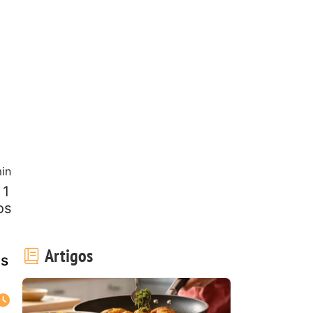
in
 1
os
Artigos
ás