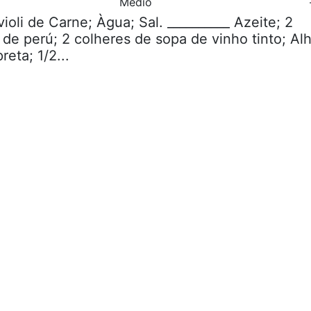
Médio
violi de Carne; Àgua; Sal. __________ Azeite; 2
 de perú; 2 colheres de sopa de vinho tinto; Al
eta; 1/2...