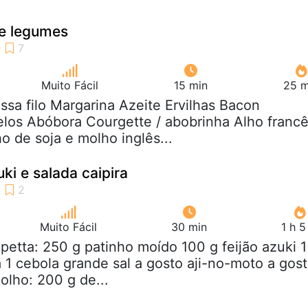
e legumes
Muito Fácil
15 min
25 m
ssa filo Margarina Azeite Ervilhas Bacon
os Abóbora Courgette / abobrinha Alho franc
o de soja e molho inglês...
ki e salada caipira
Muito Fácil
30 min
1 h 
lpetta: 250 g patinho moído 100 g feijão azuki 1
 1 cebola grande sal a gosto aji-no-moto a gos
olho: 200 g de...