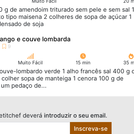
Muito Fácil
20 m
0 g de amendoim triturado sem pele e sem sal 
to tipo maisena 2 colheres de sopa de açúcar 1
ndensado de soja
rango e couve lombarda
Muito Fácil
15 min
35 m
couve-lombardo verde 1 alho francês sal 400 g 
1 colher sopa de manteiga 1 cenora 100 g de
 um pedaço de...
etitchef deverá
introduzir o seu email
.
Inscreva-se