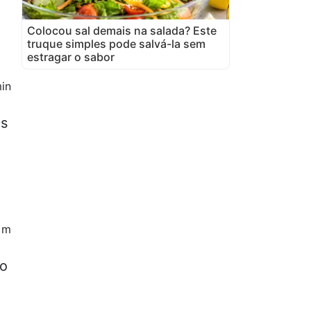
Colocou sal demais na salada? Este
truque simples pode salvá-la sem
estragar o sabor
in
ês
5 m
to