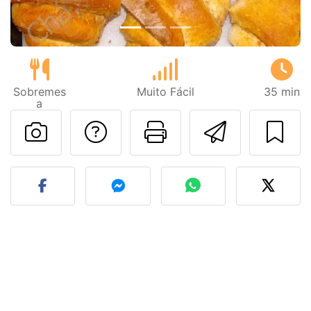
Sobremes
Muito Fácil
35 min
a
Falar com o autor d
Imprima esta
Enviar 
Fez esta receita? Compart