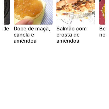
s de
Doce de maçã,
Salmão com
Bol
canela e
crosta de
no 
amêndoa
amêndoa