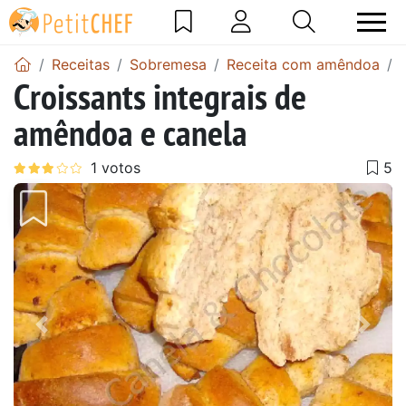
Receitas
Sobremesa
Receita com amêndoa
Croissants integrais de
amêndoa e canela
Anterior
Next