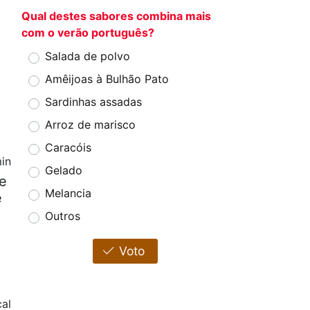
Qual destes sabores combina mais
com o verão português?
Salada de polvo
Amêijoas à Bulhão Pato
Sardinhas assadas
Arroz de marisco
Caracóis
in
Gelado
de
Melancia
e
Outros
Voto
cal