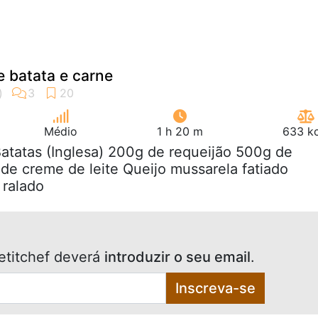
 batata e carne
Médio
1 h 20 m
633 kc
Batatas (Inglesa) 200g de requeijão 500g de
 de creme de leite Queijo mussarela fatiado
 ralado
etitchef deverá
introduzir o seu email
.
Inscreva-se