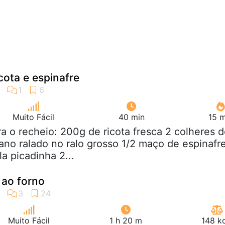
cota e espinafre
Muito Fácil
40 min
15 m
ra o recheio: 200g de ricota fresca 2 colheres 
ano ralado no ralo grosso 1/2 maço de espinafr
a picadinha 2...
 ao forno
Muito Fácil
1 h 20 m
148 k