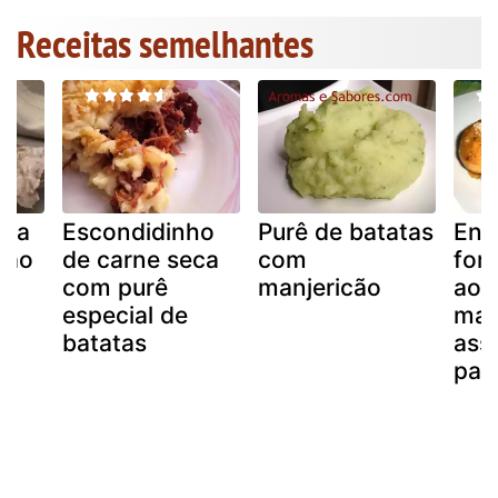
Receitas semelhantes
ata
Escondidinho
Purê de batatas
Ent
são
de carne seca
com
for
com purê
manjericão
ao 
especial de
mag
batatas
ass
par