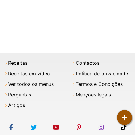
Receitas
Contactos
Receitas em vídeo
Política de privacidade
Ver todos os menus
Termos e Condições
Perguntas
Menções legais
Artigos
+
facebook
twitter
youtube
pinterest
instagram
tik