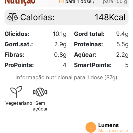
para 1 dose
/
para 100 g
Calorias:
148Kcal
Glícidos:
10.1g
Gord total:
9.4g
Gord.sat.:
2.9g
Proteínas:
5.5g
Fibras:
0.8g
Açúcar:
2.2g
ProPoints:
4
SmartPoints:
5
Informação nutricional para 1 dose (87g)
Vegetariano
Sem
açúcar
Lumens
L