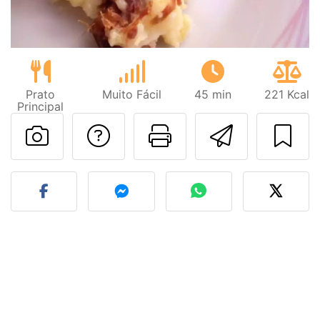
Prato
Muito Fácil
45 min
221 Kcal
Principal
Falar com o autor d
Imprima esta
Enviar 
Fez esta receita? Compart