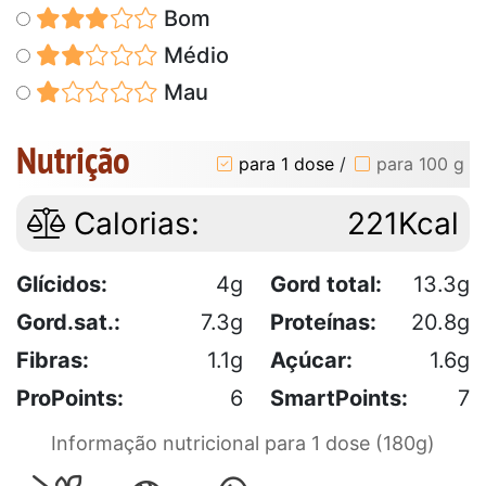
Bom
Médio
Mau
Nutrição
para 1 dose
/
para 100 g
Calorias:
221Kcal
Glícidos:
4g
Gord total:
13.3g
Gord.sat.:
7.3g
Proteínas:
20.8g
Fibras:
1.1g
Açúcar:
1.6g
ProPoints:
6
SmartPoints:
7
Informação nutricional para 1 dose (180g)