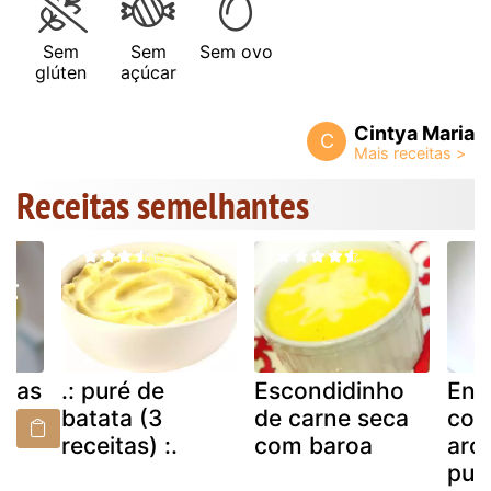
Sem
Sem
Sem ovo
glúten
açúcar
Cintya Maria
C
Receitas semelhantes
atas
.: puré de
Escondidinho
Ent
batata (3
de carne seca
com
receitas) :.
com baroa
aro
pur