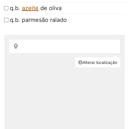
q.b.
azeite
de oliva
q.b. parmesão ralado