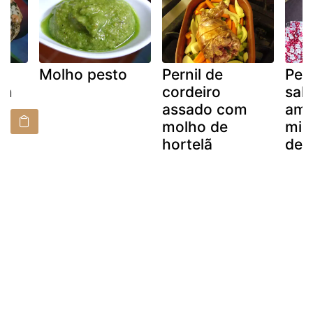
Molho pesto
Pernil de
Pes
om
cordeiro
sals
assado com
ame
molho de
mis
hortelã
deu