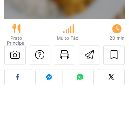
Prato
Muito Fácil
20 min
Principal
Falar com o autor d
Imprima esta
Enviar 
Fez esta receita? Compart