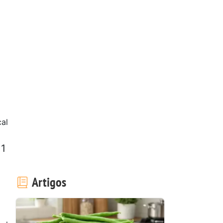
al
 1
Artigos