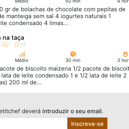
Médio
50 min
4 hor
0 gr de bolachas de chocolate com pepitas de
de manteiga sem sal 4 iogurtes naturais 1
te condensado 4 limas...
 na taça
Médio
30 min
3 hor
pacote de biscoito maizena 1/2 pacote de biscoi
lata de leite condensado 1 e 1/2 lata de leite 2
s) 200 ml de...
etitchef deverá
introduzir o seu email
.
Inscreva-se