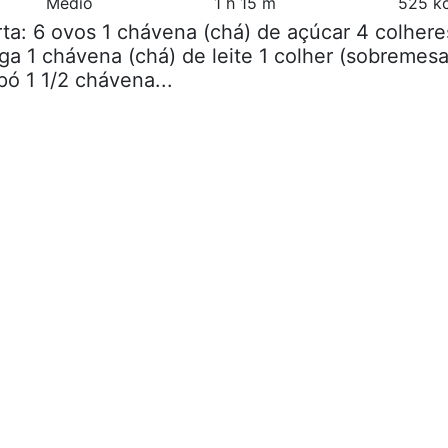
Médio
1 h 15 m
525 kc
rta: 6 ovos 1 chávena (chá) de açúcar 4 colhere
ga 1 chávena (chá) de leite 1 colher (sobremesa
ó 1 1/2 chávena...