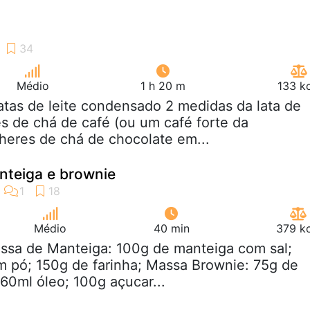
Médio
1 h 20 m
133 k
latas de leite condensado 2 medidas da lata de
s de chá de café (ou um café forte da
heres de chá de chocolate em...
nteiga e brownie
Médio
40 min
379 kc
assa de Manteiga: 100g de manteiga com sal;
 pó; 150g de farinha; Massa Brownie: 75g de
 60ml óleo; 100g açucar...