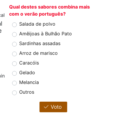
Qual destes sabores combina mais
com o verão português?
cal
l
Salada de polvo
e
Amêijoas à Bulhão Pato
Sardinhas assadas
Arroz de marisco
Caracóis
Gelado
in
Melancia
Outros
Voto