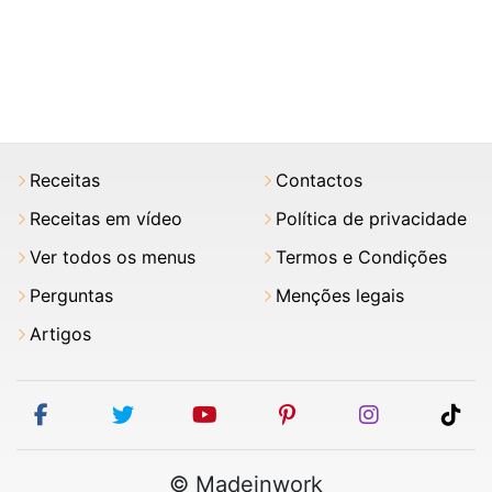
Receitas
Contactos
Receitas em vídeo
Política de privacidade
Ver todos os menus
Termos e Condições
Perguntas
Menções legais
Artigos
facebook
twitter
youtube
pinterest
instagram
tik
© Madeinwork