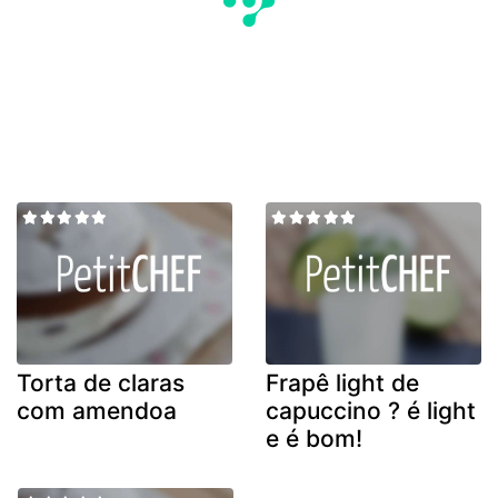
Torta de claras
Frapê light de
com amendoa
capuccino ? é light
e é bom!