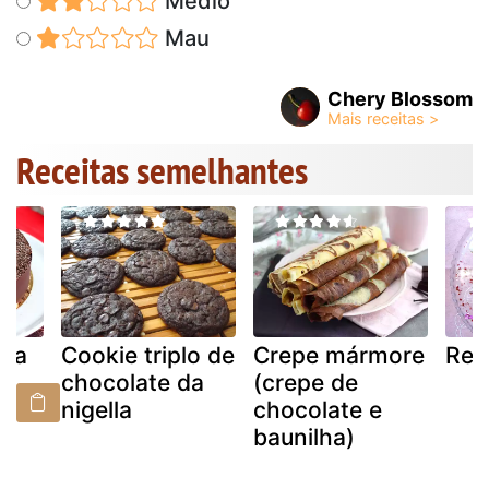
Médio
Mau
Chery Blossom
Receitas semelhantes
gra
Cookie triplo de
Crepe mármore
Red
f
chocolate da
(crepe de
nigella
chocolate e
baunilha)