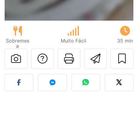
Sobremes
Muito Fácil
35 min
a
Falar com o autor d
Imprima esta
Enviar 
Fez esta receita? Compart