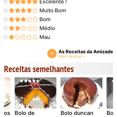
Excelente !
Muito Bom
Bom
Médio
Mau
As Receitas da Amizade
A
Receitas semelhantes
olos
Bolo de
Bolo duncan
Bolo