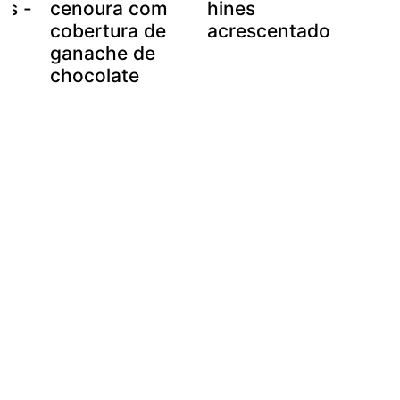
as -
cenoura com
hines
-
cobertura de
acrescentado
ganache de
chocolate