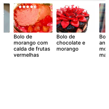
s
Bolo de
Bolo de
Bol
morango com
chocolate e
ani
calda de frutas
morango
mor
vermelhas
mar