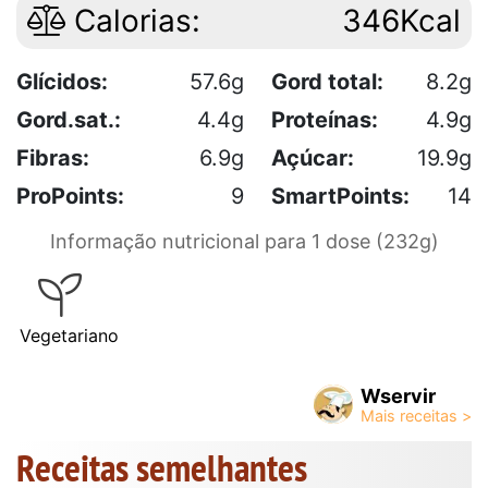
Calorias:
346Kcal
Glícidos:
57.6g
Gord total:
8.2g
Gord.sat.:
4.4g
Proteínas:
4.9g
Fibras:
6.9g
Açúcar:
19.9g
ProPoints:
9
SmartPoints:
14
Informação nutricional para 1 dose (232g)
Vegetariano
Wservir
Receitas semelhantes