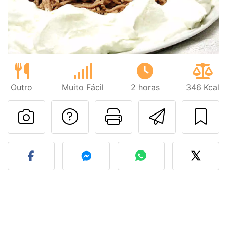
Outro
Muito Fácil
2 horas
346 Kcal
Falar com o autor d
Imprima esta
Enviar 
Fez esta receita? Compart