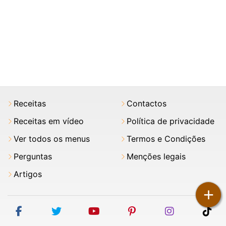
Receitas
Contactos
Receitas em vídeo
Política de privacidade
Ver todos os menus
Termos e Condições
Perguntas
Menções legais
Artigos
+
facebook
twitter
youtube
pinterest
instagram
tik